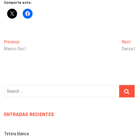
Comparte esto:
Navegación
Previous
Nex
Previous
Next
post:
post
Blanco Oro I
Danza I
de
entradas
ENTRADAS RECIENTES
Tetera blanca